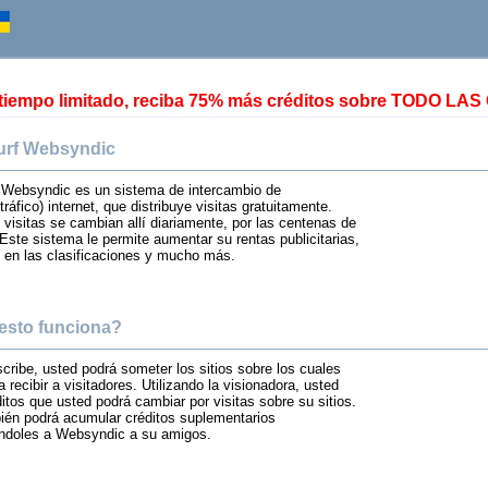
 tiempo limitado, reciba 75% más créditos sobre TODO L
urf Websyndic
f Websyndic es un sistema de intercambio de
tráfico) internet, que distribuye visitas gratuitamente.
 visitas se cambian allí diariamente, por las centenas de
ste sistema le permite aumentar su rentas publicitarias,
 en las clasificaciones y mucho más.
esto funciona?
cribe, usted podrá someter los sitios sobre los cuales
 recibir a visitadores. Utilizando la visionadora, usted
itos que usted podrá cambiar por visitas sobre su sitios.
ién podrá acumular créditos suplementarios
doles a Websyndic a su amigos.