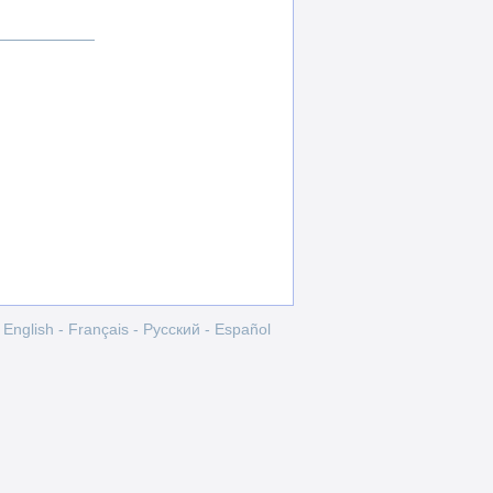
English
-
Français
-
Pусский
-
Español