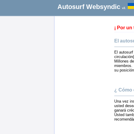
Autosurf Websyndic
v3.
¡ Por un
El autos
El autosur
circulación(
Millones de
miembros. E
su posición
¿ Cómo 
Una vez ins
usted desea
ganará créd
Usted tamb
recomendán