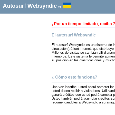
Autosurf Websyndic
v3.
¡ Por un tiempo limitado, reci
El autosurf Websyndic
El autosurf Websyndic es un sistema de i
circulación(tráfico) internet, que distribuye
Millones de visitas se cambian allí diaria
miembros. Este sistema le permite aumenta
su posición en las clasificaciones y much
¿ Cómo esto funciona?
Una vez inscribe, usted podrá someter los 
usted desea recibir a visitadores. Utilizan
ganará créditos que usted podrá cambiar po
Usted también podrá acumular créditos su
recomendándoles a Websyndic a su amigo