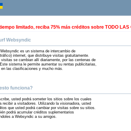
 tiempo limitado, reciba 75% más créditos sobre TODO L
urf Websyndic
f Websyndic es un sistema de intercambio de
tráfico) internet, que distribuye visitas gratuitamente.
 visitas se cambian allí diariamente, por las centenas de
ste sistema le permite aumentar su rentas publicitarias,
 en las clasificaciones y mucho más.
esto funciona?
cribe, usted podrá someter los sitios sobre los cuales
 recibir a visitadores. Utilizando la visionadora, usted
itos que usted podrá cambiar por visitas sobre su sitios.
ién podrá acumular créditos suplementarios
doles a Websyndic a su amigos.