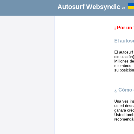
Autosurf Websyndic
v3.
¡ Por un
El autos
El autosur
circulación(
Millones de
miembros. E
su posición
¿ Cómo 
Una vez ins
usted desea
ganará créd
Usted tamb
recomendán