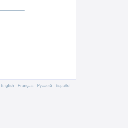
English
-
Français
-
Pусский
-
Español