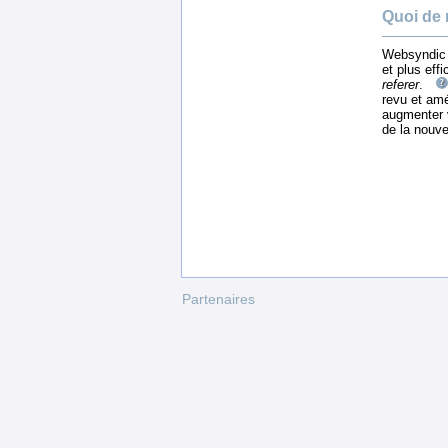
Quoi de 
Websyndic v
et plus eff
referer
.
revu et amé
augmenter v
de la nouve
Partenaires