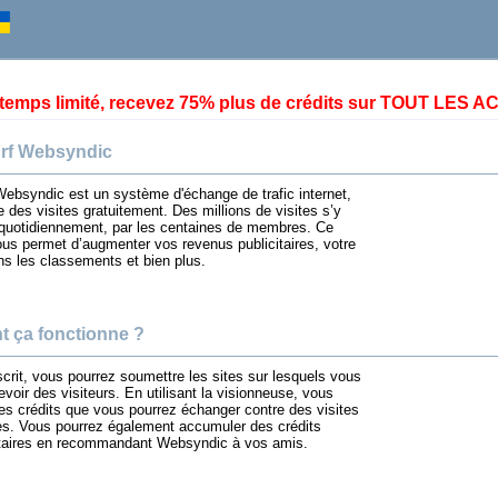
temps limité, recevez 75% plus de crédits sur TOUT LES 
urf Websyndic
Websyndic est un système d'échange de trafic internet,
ue des visites gratuitement. Des millions de visites s’y
quotidiennement, par les centaines de membres. Ce
us permet d’augmenter vos revenus publicitaires, votre
ns les classements et bien plus.
 ça fonctionne ?
scrit, vous pourrez soumettre les sites sur lesquels vous
evoir des visiteurs. En utilisant la visionneuse, vous
s crédits que vous pourrez échanger contre des visites
tes. Vous pourrez également accumuler des crédits
aires en recommandant Websyndic à vos amis.