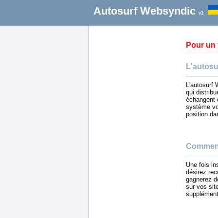
Autosurf Websyndic
v3.
Pour un 
L'autos
L'autosurf 
qui distrib
échangent 
système vo
position da
Comment
Une fois in
désirez rec
gagnerez de
sur vos si
supplément