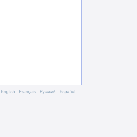
English
-
Français
-
Pусский
-
Español